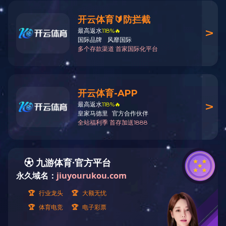
亚运馆为
2010亚运会主体育场馆，现成为广州新城集体
育、商业、公共服务等多功能于一体的建筑综合体。华体会
注册智能提供整体智能化解决方案及实施，包括综合布线、
安防、计算机网络、门禁等十九个子系统。
华体会注册 © 版权所有
粤ICP备17124673号
网站建设：
合优网络
粤公网安备 44030502001058号