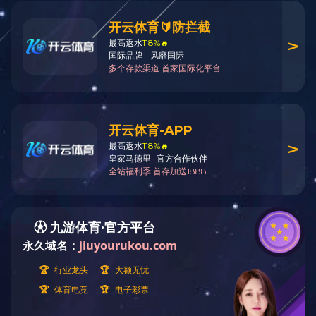
合肥数据谷
IDC
项目位于合肥市蜀山区，目前为安徽省重点
建设的
IDC
数据中心。项目总用地面积
50095
平方米，主要
包括
IDC
数据中心机柜和云数据服务平台。
华体会注册 © 版权所有
粤ICP备17124673号
网站建设：
合优网络
粤公网安备 44030502001058号